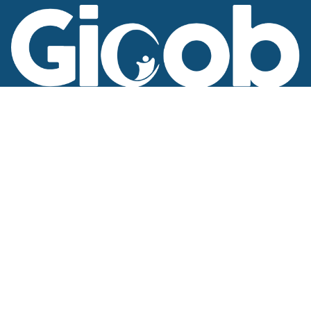
14, route de l’Isle d’Abeau
38300 BOURGOIN-JALLIEU
gicob@gicob.com
04 74 95 22 44
Qui sommes-nous ?
Devenir adhérent
Partenaires